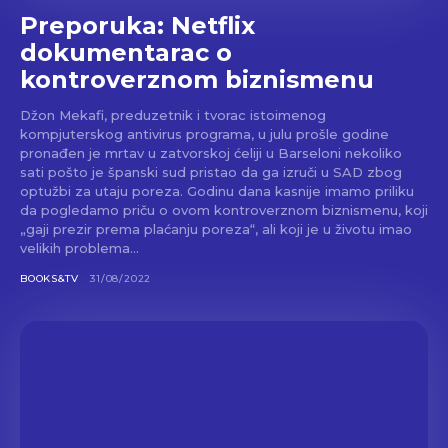
Preporuka: Netflix
dokumentarac o
kontroverznom biznismenu
Džon Mekafi, preduzetnik i tvorac istoimenog
kompjuterskog antivirus programa, u julu prošle godine
pronađen je mrtav u zatvorskoj ćeliji u Barseloni nekoliko
sati pošto je španski sud pristao da ga izruči u SAD zbog
optužbi za utaju poreza. Godinu dana kasnije imamo priliku
da pogledamo priču o ovom kontroverznom biznismenu, koji
„gaji prezir prema plaćanju poreza“, ali koji je u životu imao
velikih problema...
BOOKS&TV
31/08/2022