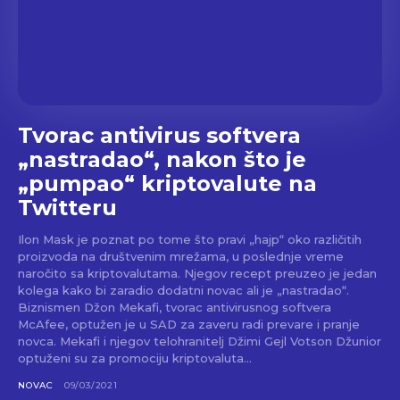
Tvorac antivirus softvera
„nastradao“, nakon što je
„pumpao“ kriptovalute na
Twitteru
Ilon Mask je poznat po tome što pravi „hajp“ oko različitih
proizvoda na društvenim mrežama, u poslednje vreme
naročito sa kriptovalutama. Njegov recept preuzeo je jedan
kolega kako bi zaradio dodatni novac ali je „nastradao“.
Biznismen Džon Mekafi, tvorac antivirusnog softvera
McAfee, optužen je u SAD za zaveru radi prevare i pranje
novca. Mekafi i njegov telohranitelj Džimi Gejl Votson Džunior
optuženi su za promociju kriptovaluta...
NOVAC
09/03/2021