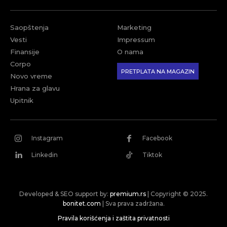
Saopštenja
Marketing
Vesti
Impressum
Finansije
O nama
Corpo
PRETPLATA NA MAGAZIN
Novo vreme
Hrana za glavu
Upitnik
Instagram
Facebook
Linkedin
Tiktok
Developed & SEO support by:
premium.rs
| Copyright © 2025.
bonitet.com
| Sva prava zadržana.
Pravila korišćenja i zaštita privatnosti