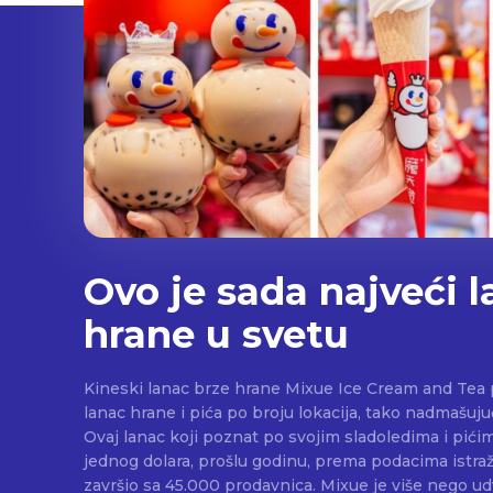
Ovo je sada najveći l
hrane u svetu
Kineski lanac brze hrane Mixue Ice Cream and Tea p
lanac hrane i pića po broju lokacija, tako nadmašuj
Ovaj lanac koji poznat po svojim sladoledima i pići
jednog dolara, prošlu godinu, prema podacima istra
završio sa 45.000 prodavnica. Mixue je više nego ud