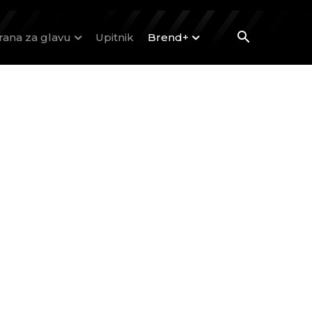
rana za glavu
Upitnik
Brend+