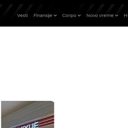
Vesti
Finansije
Corpo
Novo vreme
H