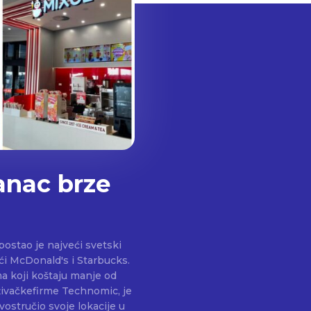
anac brze
ostao je najveći svetski
ući McDonald's i Starbucks.
ma koji koštaju manje od
živačkefirme Technomic, je
vostručio svoje lokacije u