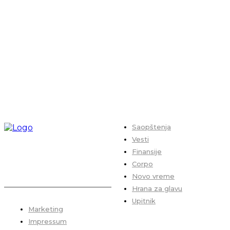
Saopštenja
Vesti
Finansije
Corpo
Novo vreme
Hrana za glavu
Upitnik
Marketing
Impressum