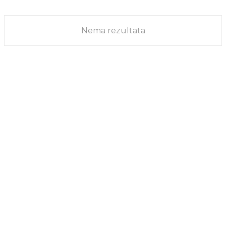
VESTI
04/12/2025
Nema rezultata