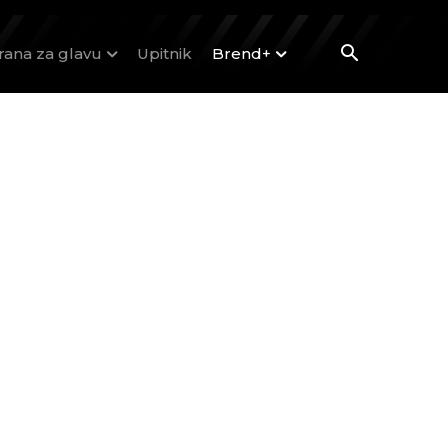
rana za glavu
Upitnik
Brend+