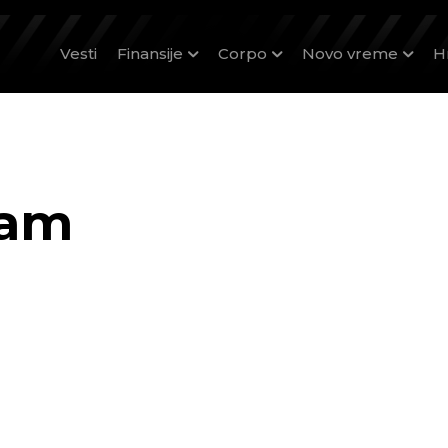
Vesti
Finansije
Corpo
Novo vreme
H
eam