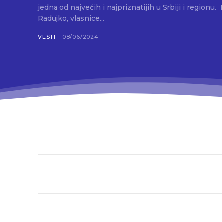
jedna od najvećih i najpriznatijih u Srbiji i regionu. Prema rečima Aleksandre
Radujko, vlasnice...
VESTI
08/06/2024