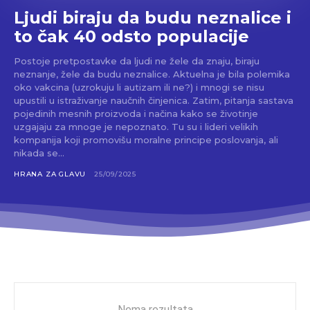
Ljudi biraju da budu neznalice i
to čak 40 odsto populacije
Postoje pretpostavke da ljudi ne žele da znaju, biraju
neznanje, žele da budu neznalice. Aktuelna je bila polemika
oko vakcina (uzrokuju li autizam ili ne?) i mnogi se nisu
upustili u istraživanje naučnih činjenica. Zatim, pitanja sastava
pojedinih mesnih proizvoda i načina kako se životinje
uzgajaju za mnoge je nepoznato. Tu su i lideri velikih
kompanija koji promovišu moralne principe poslovanja, ali
nikada se...
HRANA ZA GLAVU
25/09/2025
Nema rezultata