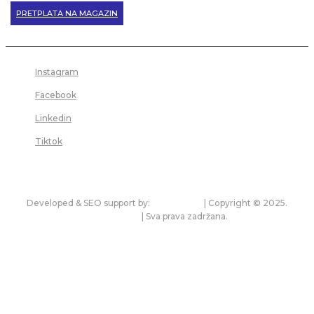
PRETPLATA NA MAGAZIN
Instagram
Facebook
Linkedin
Tiktok
Developed & SEO support by:
premium.rs
| Copyright © 2025.
bonitet.com
| Sva prava zadržana.
Pravila korišćenja i zaštita privatnosti