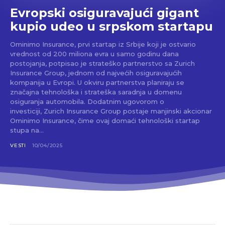
Evropski osiguravajući gigant
kupio udeo u srpskom startapu
Ominimo Insurance, prvi startap iz Srbije koji je ostvario
vrednost od 200 miliona evra u samo godinu dana
postojanja, potpisao je strateško partnerstvo sa Zurich
Insurance Group, jednom od najvećih osiguravajućih
kompanija u Evropi. U okviru partnerstva planiraju se
značajna tehnološka i strateška saradnja u domenu
osiguranja automobila. Dodatnim ugovorom o
investiciji, Zurich Insurance Group postaje manjinski akcionar
Ominimo Insurance, čime ovaj domaći tehnološki startap
stupa na...
VESTI
10/04/2025