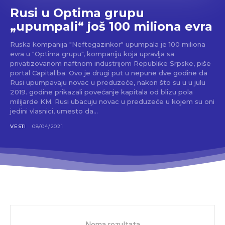
Rusi u Optima grupu
„upumpali“ još 100 miliona evra
Ruska kompanija "Neftegazinkor" upumpala je 100 miliona
evra u "Optima grupu", kompaniju koja upravlja sa
privatizovanom naftnom industrijom Republike Srpske, piše
portal Capital.ba. Ovo je drugi put u nepune dve godine da
Rusi upumpavaju novac u preduzeće, nakon što su u u julu
2019. godine prikazali povećanje kapitala od blizu pola
milijarde KM. Rusi ubacuju novac u preduzeće u kojem su oni
jedini vlasnici, umesto da...
VESTI
08/04/2021
Nema rezultata