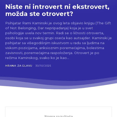
Niste ni introvert ni ekstrovert,
možda ste otrovert?
Psihijatar Rami Kaminski je ovog leta objavio knjigu (The Gift
of Not Belonging, Dar nepripadanja) koja je u svet
psihologije uvela nov termin. Radi se o ličnosti otroverta,
osobi koja se u svakoj grupi oseća kao autsajder. Kaminski je
psihijatar sa višegodišnjim iskustvom u radu sa ljudima na
viskom pozicijama, anksioznim poremećajima, bolestima
zavisnosti, poremećajima raspoloženja. Otrovert je po
rečima Kaminskog, svako ko je kao...
HRANA ZA GLAVU
30/10/2025
Nema rezultata