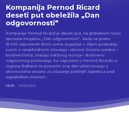
Kompanija Pernod Ricard
deseti put obeležila „Dan
odgovornosti“
Kompanija Pernod Ricard je deseti put, na globalnom nivou
sprovela inicijativu „Dan odgovornosti", kada se preko
18.500 zaposlenih širom sveta angažuje s ciljem podizanja
svesti o neophodnosti očuvanja i obnove životne sredine i
biodiverziteta, značaju održivog razvoja i društveno
odgovornog poslovanja. Svi zaposleni u Pernod Ricardu iz
regiona Balkana će posvetiti ovaj dan učestvovanju u
aktivnostima vezano za očuvanje pčelinjih zajednica pod
zajedničkim imenom...
VESTI
17/06/2022