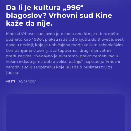
Da li je kultura „996“
blagoslov? Vrhovni sud Kine
kaže da nije.
Kineski Vrhovni sud javno je osudio ono što je u Kini opšte
poznato kao "996", praksu rada od 9 ujutru do 9 uveče, šest
dana u nedelji, koja je uobičajena među velikim tehnološkim
kompanijama u zemlji, startapovima i drugim privatnim
preduzećima. "Nedavno je ekstremni prekovremeni rad u
nekim industrijama dobio veliku pažnju", napisao je Vrhovni
narodni sud u saopštenju koje je izdalo Ministarstvu za
ljudske...
VESTI
30/08/2021