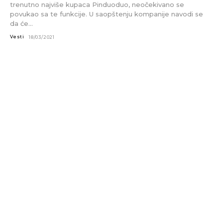
trenutno najviše kupaca Pinduoduo, neočekivano se
povukao sa te funkcije. U saopštenju kompanije navodi se
da će...
Vesti
18/03/2021