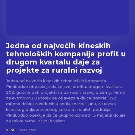
Jedna od najvećih kineskih
tehnoloških kompanija profit u
drugom kvartalu daje za
projekte za ruralni razvoj
Jedna od najvećih kineskih tehnoloških kompanija
Pinduoduo obećala je da će svoj profit u drugom kvartalu
2021.godine dati projektima za ruralni razvoj u zemlji. Firma
za e-trgovinu u utorak se obavezala da će donirati 372
miliona dolara zarađenih u aprilu, martu i junu, za razvoj
kineskog poljoprivrednog sektora i ruralnih područja.
Pinduoduo očekuje da će ukupno donirati 1,5 milijardi dolara
za takve svrhe. "Ovo je važan...
VESTI
26/08/2021