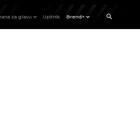
rana za glavu
Upitnik
Brend+