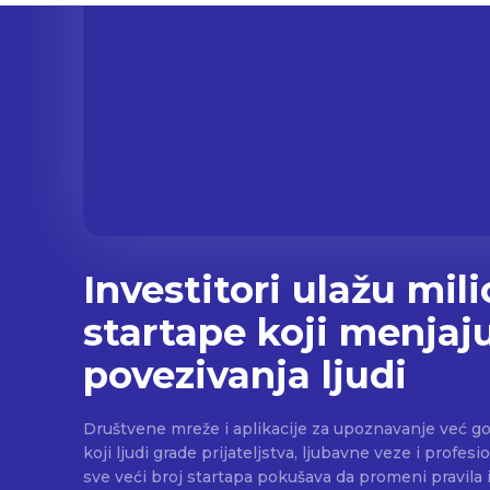
Investitori ulažu mil
startape koji menjaj
povezivanja ljudi
Društvene mreže i aplikacije za upoznavanje već g
koji ljudi grade prijateljstva, ljubavne veze i profe
sve veći broj startapa pokušava da promeni pravila igre. Prema podaci