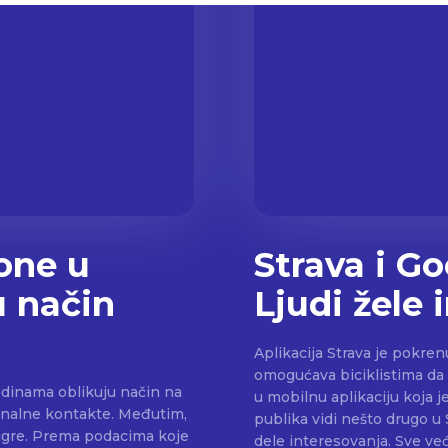
ione u
Strava i G
u način
Ljudi žele 
Aplikacija Strava je pokren
omogućava biciklistima da
odinama oblikuju način na
u mobilnu aplikaciju koja je o
sionalne kontakte. Međutim,
publika vidi nešto drugo u 
ma koje
dele interesovanja. Sve ve