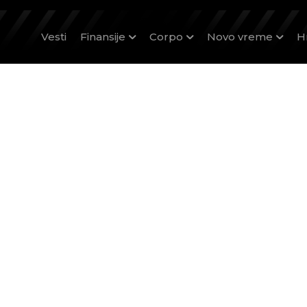
Vesti
Finansije
Corpo
Novo vreme
H