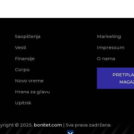
Saopštenja
Marketing
Vesti
Impressum
Finansije
O nama
Corpo
PRETPLA
Novo vreme
MAGA
Hrana za glavu
Upitnik
yright © 2025.
bonitet.com
| Sva prava zadržana.