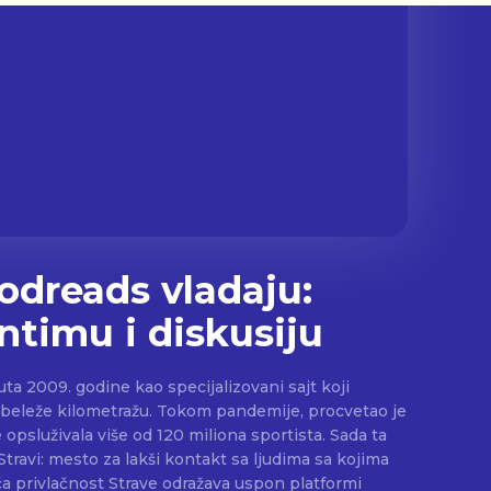
oodreads vladaju:
intimu i diskusiju
uta 2009. godine kao specijalizovani sajt koji
 beleže kilometražu. Tokom pandemije, procvetao je
psluživala više od 120 miliona sportista. Sada ta
Stravi: mesto za lakši kontakt sa ljudima sa kojima
ća privlačnost Strave odražava uspon platformi