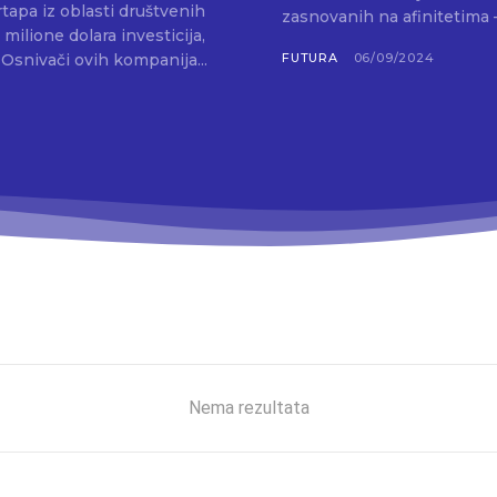
tapa iz oblasti društvenih
zasnovanih na afinitetima —
milione dolara investicija,
dok investitori sve ozbiljnije gledaju na ovaj sektor. Osnivači ovih kompanija...
FUTURA
06/09/2024
Nema rezultata