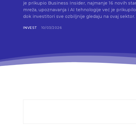
je prikupio Business Insider, najmanje 16 novih star
mreža, upoznavanja i AI tehnologije već je prikupilo 
INVEST
10/03/2026