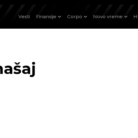
Vesti
Finansije
Corpo
Novo vreme
H
mašaj