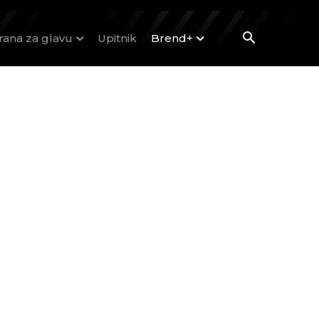
rana za glavu
Upitnik
Brend+