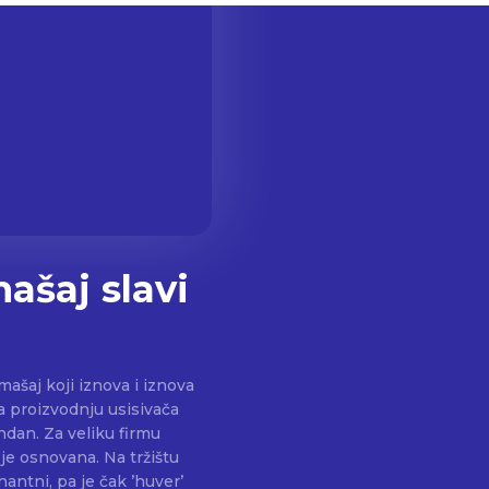
ašaj slavi
ašaj koji iznova i iznova
za proizvodnju usisivača
u firmu
 je osnovana. Na tržištu
antni, pa je čak ’huver’