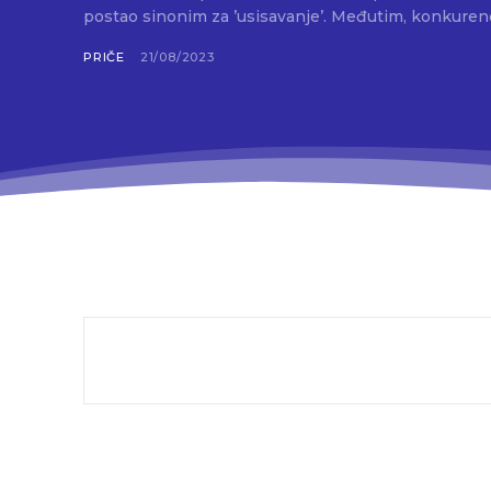
postao sinonim za ’usisavanje’. Međutim, konkurenci
PRIČE
21/08/2023