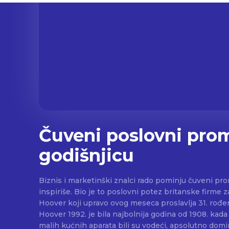
Čuveni poslovni prom
godišnjicu
Biznis i marketinški znalci rado pominju čuveni prom
inspiriše. Bio je to poslovni potez britanske firme 
Hoover koji upravo ovog meseca proslavlja 31. rođendan. Za velik
Hoover 1992. je bila najbolnija godina od 1908. kada
malih kućnih aparata bili su vodeći, apsolutno domin