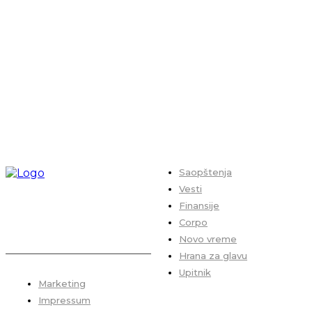
Saopštenja
Vesti
Finansije
Corpo
Novo vreme
Hrana za glavu
Upitnik
Marketing
Impressum