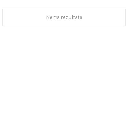
HRANA ZA GLAVU
18/10/2025
Nema rezultata