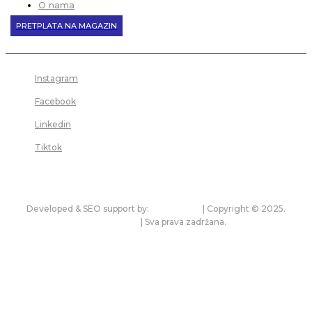
O nama
PRETPLATA NA MAGAZIN
Instagram
Facebook
Linkedin
Tiktok
Developed & SEO support by:
premium.rs
| Copyright © 2025.
bonitet.com
| Sva prava zadržana.
Pravila korišćenja i zaštita privatnosti