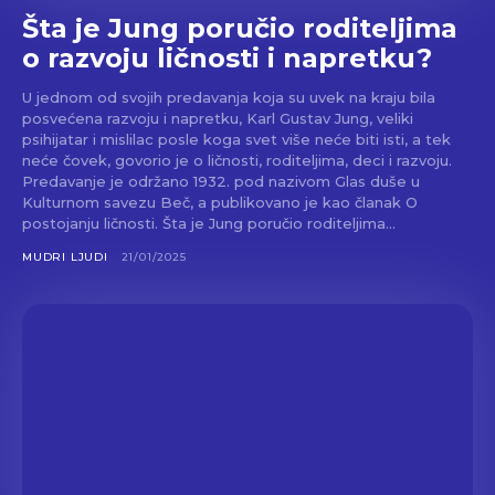
Šta je Jung poručio roditeljima
o razvoju ličnosti i napretku?
U jednom od svojih predavanja koja su uvek na kraju bila
posvećena razvoju i napretku, Karl Gustav Jung, veliki
psihijatar i mislilac posle koga svet više neće biti isti, a tek
neće čovek, govorio je o ličnosti, roditeljima, deci i razvoju.
Predavanje je održano 1932. pod nazivom Glas duše u
Kulturnom savezu Beč, a publikovano je kao članak O
postojanju ličnosti. Šta je Jung poručio roditeljima...
MUDRI LJUDI
21/01/2025