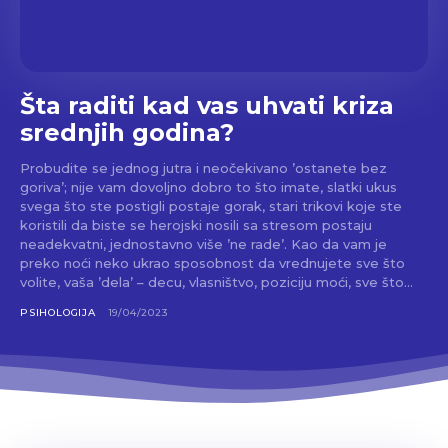
Šta raditi kad vas uhvati kriza
srednjih godina?
Probudite se jednog jutra i neočekivano ’ostanete bez
goriva’; nije vam dovoljno dobro to što imate, slatki ukus
svega što ste postigli postaje gorak, stari trikovi koje ste
koristili da biste se herojski nosili sa stresom postaju
neadekvatni, jednostavno više ’ne rade’. Kao da vam je
preko noći neko ukrao sposobnost da vrednujete sve što
volite, vaša ’dela’ – decu, vlasništvo, poziciju moći, sve što...
PSIHOLOGIJA
19/04/2023