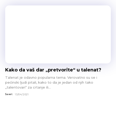
Kako da vaš dar „pretvorite“ u talenat?
Talenat je odavno popularna tema. Verovatno su se i
pećinski ljudi pitali, kako to da je jedan od njih tako
„talentovan“ za crtanje ili...
Savet
13/04/2021