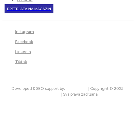
PRETPLATA NA MAGAZIN
Instagram
Facebook
Linkedin
Tiktok
Developed & SEO support by:
premium.rs
| Copyright © 2025.
bonitet.com
| Sva prava zadržana.
Pravila korišćenja i zaštita privatnosti