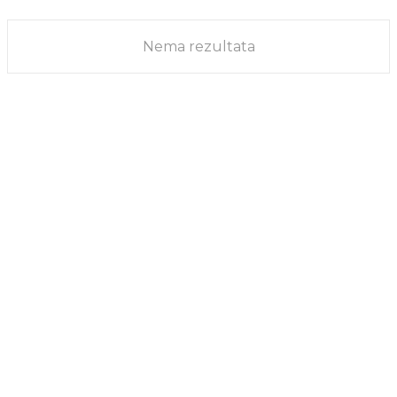
NA DANAŠNJI DAN
23/03/2021
Nema rezultata