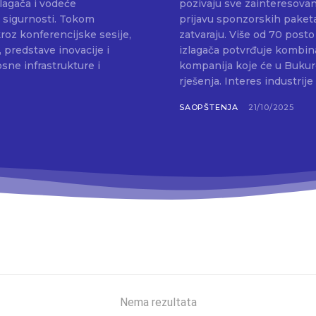
zlagača i vodeće
pozivaju sve zainteresovan
e sigurnosti. Tokom
prijavu sponzorskih paketa 
roz konferencijske sesije,
zatvaraju. Više od 70 posto sajamskog prostora već je rasprodano, a lista
, predstave inovacije i
izlagača potvrđuje kombin
sne infrastrukture i
kompanija koje će u Bukure
rješenja. Interes industrije 
SAOPŠTENJA
21/10/2025
Nema rezultata