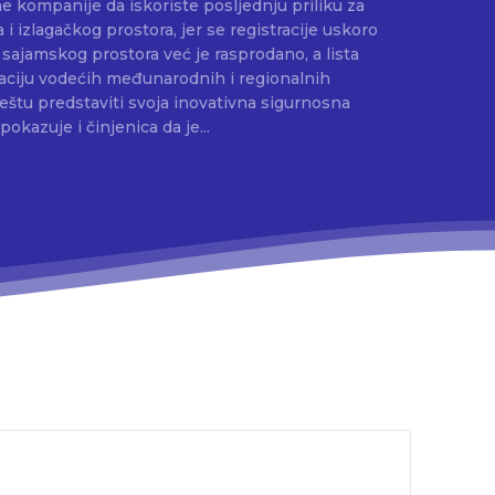
e kompanije da iskoriste posljednju priliku za
i izlagačkog prostora, jer se registracije uskoro
aciju vodećih međunarodnih i regionalnih
štu predstaviti svoja inovativna sigurnosna
pokazuje i činjenica da je...