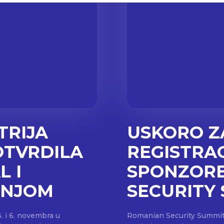
TRIJA
USKORO Z
OTVRDILA
REGISTRAC
L I
SPONZORE
DNJOM
SECURITY
. i 6. novembra u
Romanian Security Summit 