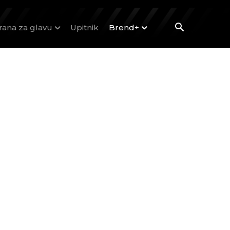
rana za glavu
Upitnik
Brend+