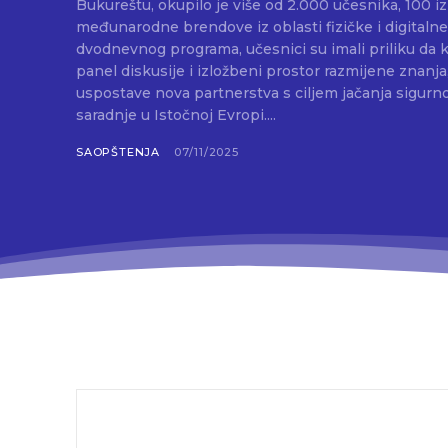
Bukureštu, okupilo je više od 2.000 učesnika, 100 i
međunarodne brendove iz oblasti fizičke i digitaln
dvodnevnog programa, učesnici su imali priliku da k
panel diskusije i izložbeni prostor razmijene znanja
uspostave nova partnerstva s ciljem jačanja sigurno
saradnje u Istočnoj Evropi....
SAOPŠTENJA
07/11/2025