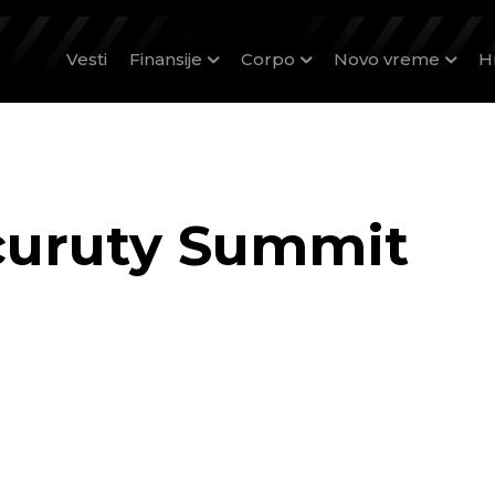
Vesti
Finansije
Corpo
Novo vreme
H
uruty Summit