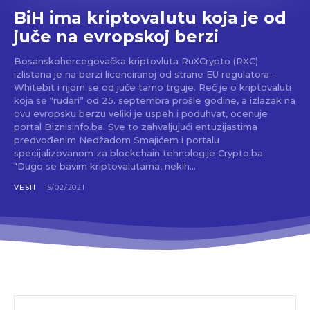
BiH ima kriptovalutu koja je od
juče na evropskoj berzi
Bosanskohercegovačka kriptovluta RuXCrypto (RXC)
izlistana je na berzi licenciranoj od strane EU regulatora –
Whitebit i njom se od juče tamo trguje. Reč je o kriptovaluti
koja se “rudari” od 25. septembra prošle godine, a izlazak na
ovu evropsku berzu veliki je uspeh i poduhvat, ocenuje
portal Biznisinfo.ba. Sve to zahvaljujući entuzijastima
predvođenim Nedžadom Smajićem i portalu
specijalizovanom za blockchain tehnologije Crypto.ba.
"Dugo se bavim kriptovalutama, nekih...
VESTI
19/02/2021