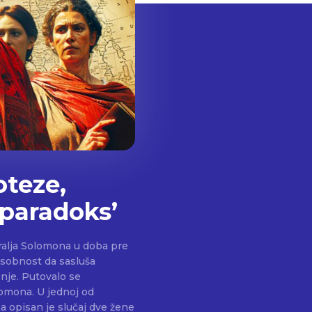
oteze,
 paradoks’
kralja Solomona u doba pre
osobnost da sasluša
nje. Putovalo se
jednoj od
a opisan je slučaj dve žene