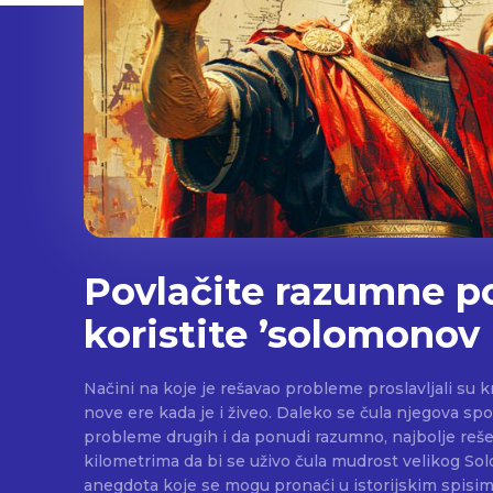
Povlačite razumne p
koristite ’solomonov
Načini na koje je rešavao probleme proslavljali su 
nove ere kada je i živeo. Daleko se čula njegova sp
probleme drugih i da ponudi razumno, najbolje reše
kilometrima da bi se uživo čula mudrost velikog Solomona. U 
anegdota koje se mogu pronaći u istorijskim spisim