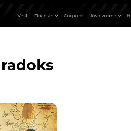
Vesti
Finansije
Corpo
Novo vreme
H
radoks