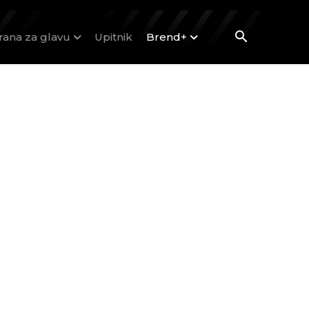
rana za glavu
Upitnik
Brend+