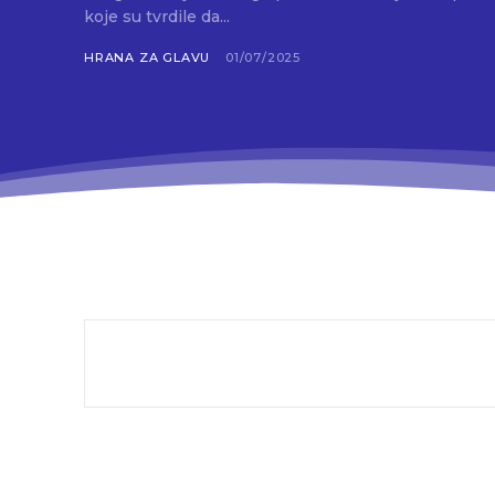
koje su tvrdile da...
HRANA ZA GLAVU
01/07/2025