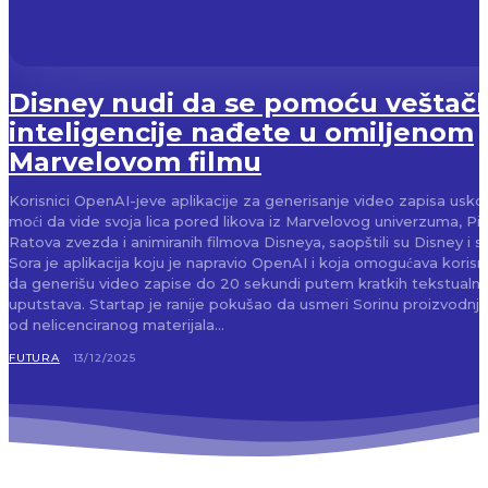
Disney nudi da se pomoću veštač
inteligencije nađete u omiljenom
Marvelovom filmu
Korisnici OpenAI-jeve aplikacije za generisanje video zapisa uskor
moći da vide svoja lica pored likova iz Marvelovog univerzuma, Pix
Ratova zvezda i animiranih filmova Disneya, saopštili su Disney i s
Sora je aplikacija koju je napravio OpenAI i koja omogućava koris
da generišu video zapise do 20 sekundi putem kratkih tekstualni
uputstava. Startap je ranije pokušao da usmeri Sorinu proizvodnju
od nelicenciranog materijala...
FUTURA
13/12/2025