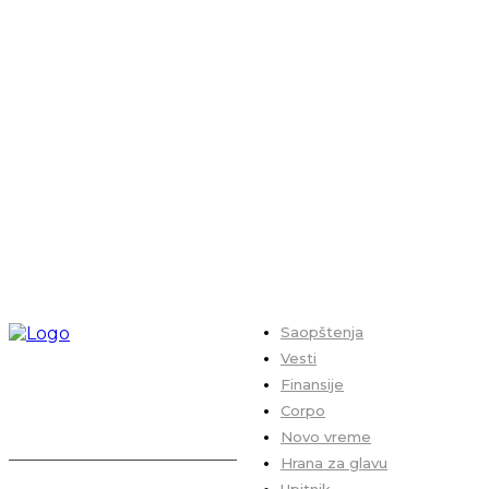
Saopštenja
Vesti
Finansije
Corpo
Novo vreme
Hrana za glavu