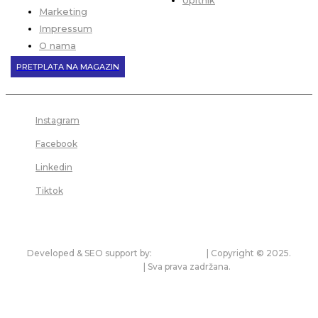
Upitnik
Marketing
Impressum
O nama
PRETPLATA NA MAGAZIN
Instagram
Facebook
Linkedin
Tiktok
Developed & SEO support by:
premium.rs
| Copyright © 2025.
bonitet.com
| Sva prava zadržana.
Pravila korišćenja i zaštita privatnosti