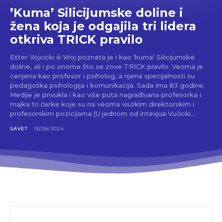
’Kuma’ Silicijumske doline i
žena koja je odgajila tri lidera
otkriva TRICK pravilo
Ester Vojcicki ili Woj poznata je i kao ’kuma’ Silicijumske
doline, ali i po onome što se zove TRICK pravilo. Veoma je
cenjena kao profesor i psiholog, a njena specijalnosti su
pedagoška psihologija i komunikacija. Sada ima 83 godine.
Medije je privukla i kao više puta nagrađivana profesorka i
majka tri ćerke koje su na veoma visokim direktorskim i
profesorskim pozicijama (U jednom od intevjua Vučicki...
SAVET
15/08/2024