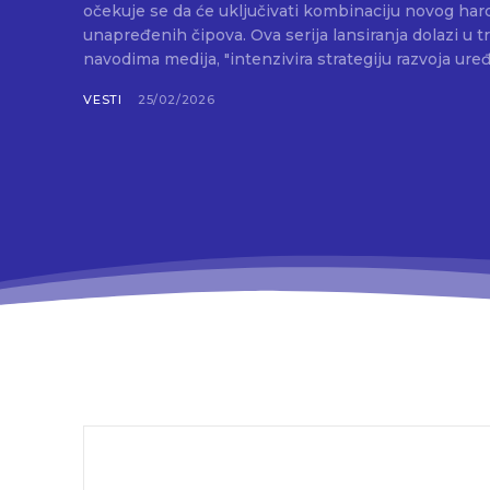
očekuje se da će uključivati kombinaciju novog hardv
unapređenih čipova. Ova serija lansiranja dolazi u trenutku kada Apple, prema
navodima medija, "intenzivira strategiju razvoja uređ
VESTI
25/02/2026