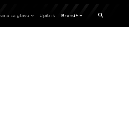
rana za glavu
Upitnik
Brend+