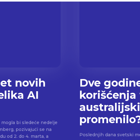
pet novih
Dve godin
lika AI
korišćenja
australijs
promenilo
 mogla bi sledeće nedelje
mberg, pozivajući se na
Poslednjih dana svetski me
du od 2. do 4. marta, a