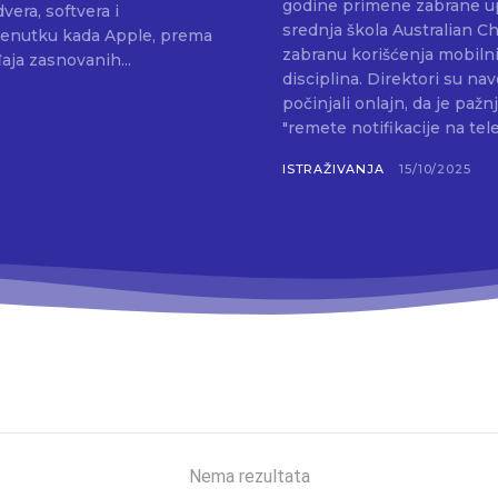
godine primene zabrane upotre
era, softvera i
srednja škola Australian C
zabranu korišćenja mobilni
aja zasnovanih...
disciplina. Direktori su n
počinjali onlajn, da je paž
"remete notifikacije na tele
ISTRAŽIVANJA
15/10/2025
Nema rezultata