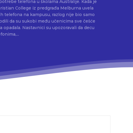
be telefona u školama Australije. Kada je
hristian College iz predgrađa Melburna uvela
h telefona na kampusu, razlog nije bio samo
avodili da su sukobi među učenicima sve češće
nja opadala. Nastavnici su upozoravali da decu
fonima,...