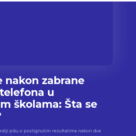
e nakon zabrane
 telefona u
kim školama: Šta se
?
diji pišu o postignutim rezultatima nakon dve