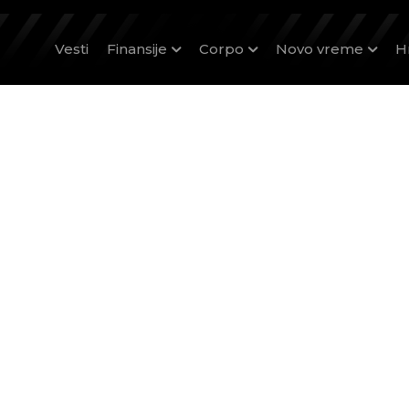
Vesti
Finansije
Corpo
Novo vreme
H