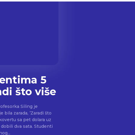
dentima 5
di što više
ofesorka Siling je
 bila zarada, ’Zaradi što
 dobili dva sata. Studenti
og...