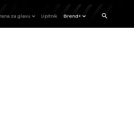
rana za glavu
Upitnik
Brend+