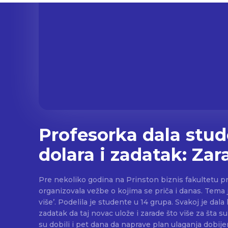
Profesorka dala stu
dolara i zadatak: Zara
Pre nekoliko godina na Prinston biznis fakultetu pr
organizovala vežbe o kojima se priča i danas. Tema je
više’. Podelila je studente u 14 grupa. Svakoj je dala kovertu sa pet dolara uz
zadatak da taj novac ulože i zarade što više za šta su
su dobili i pet dana da naprave plan ulaganja dobijen