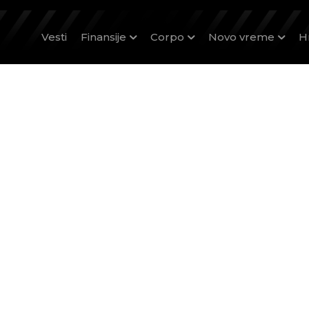
Vesti
Finansije
Corpo
Novo vreme
H