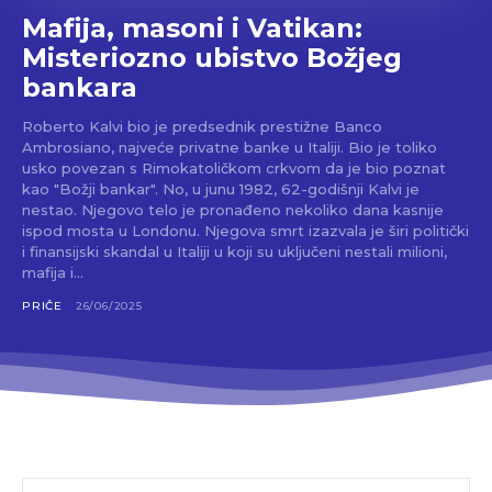
Mafija, masoni i Vatikan:
Misteriozno ubistvo Božjeg
bankara
Roberto Kalvi bio je predsednik prestižne Banco
Ambrosiano, najveće privatne banke u Italiji. Bio je toliko
usko povezan s Rimokatoličkom crkvom da je bio poznat
kao "Božji bankar". No, u junu 1982, 62-godišnji Kalvi je
nestao. Njegovo telo je pronađeno nekoliko dana kasnije
ispod mosta u Londonu. Njegova smrt izazvala je širi politički
i finansijski skandal u Italiji u koji su uključeni nestali milioni,
mafija i...
PRIČE
26/06/2025