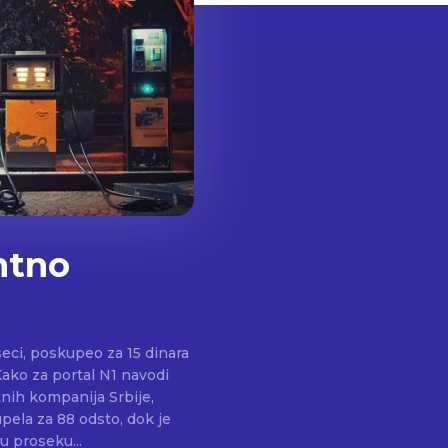
ntno
seci, poskupeo za 15 dinara
Kako za portal N1 navodi
tnih kompanija Srbije,
ela za 88 odsto, dok je
u proseku...