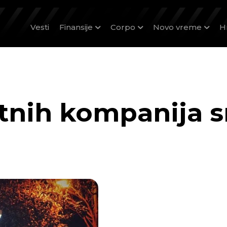
Vesti
Finansije
Corpo
Novo vreme
H
tnih kompanija s