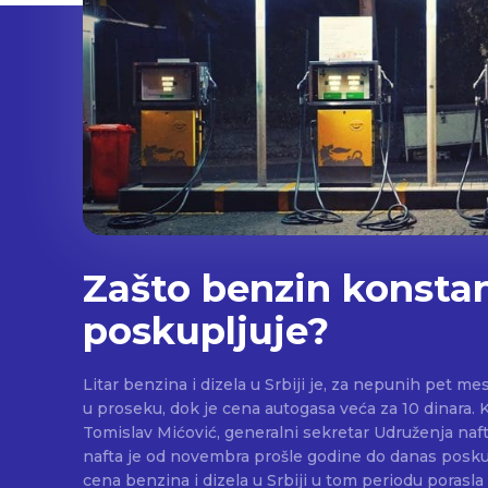
Zašto benzin konsta
poskupljuje?
Litar benzina i dizela u Srbiji je, za nepunih pet me
u proseku, dok je cena autogasa veća za 10 dinara. 
Tomislav Mićović, generalni sekretar Udruženja naf
nafta je od novembra prošle godine do danas poskup
cena benzina i dizela u Srbiji u tom periodu porasla 