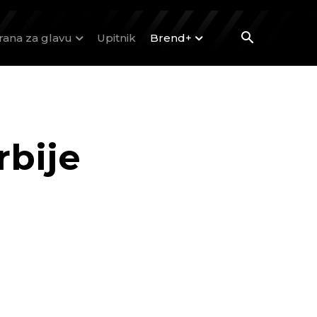
rana za glavu
Upitnik
Brend+
rbije