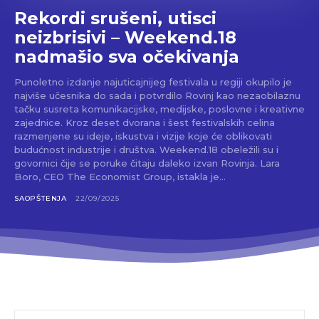
Rekordi srušeni, utisci
neizbrisivi – Weekend.18
nadmašio sva očekivanja
Punoletno izdanje najuticajnijeg festivala u regiji okupilo je
najviše učesnika do sada i potvrdilo Rovinj kao nezaobilaznu
tačku susreta komunikacijske, medijske, poslovne i kreativne
zajednice. Kroz deset dvorana i šest festivalskih celina
razmenjene su ideje, iskustva i vizije koje će oblikovati
budućnost industrije i društva. Weekend.18 obeležili su i
govornici čije se poruke čitaju daleko izvan Rovinja. Lara
Boro, CEO The Economist Group, istakla je...
SAOPŠTENJA
22/09/2025