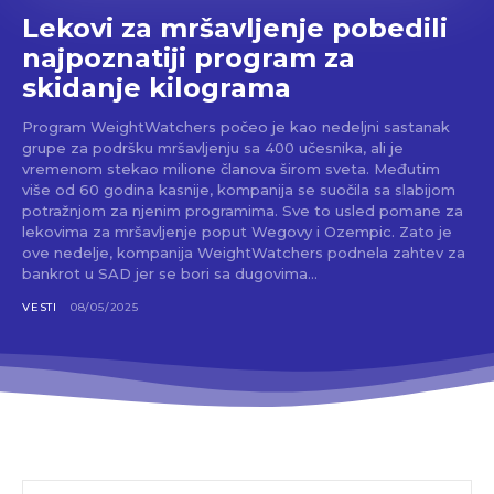
Lekovi za mršavljenje pobedili
najpoznatiji program za
skidanje kilograma
Program WeightWatchers počeo je kao nedeljni sastanak
grupe za podršku mršavljenju sa 400 učesnika, ali je
vremenom stekao milione članova širom sveta. Međutim
više od 60 godina kasnije, kompanija se suočila sa slabijom
potražnjom za njenim programima. Sve to usled pomane za
lekovima za mršavljenje poput Wegovy i Ozempic. Zato je
ove nedelje, kompanija WeightWatchers podnela zahtev za
bankrot u SAD jer se bori sa dugovima...
VESTI
08/05/2025