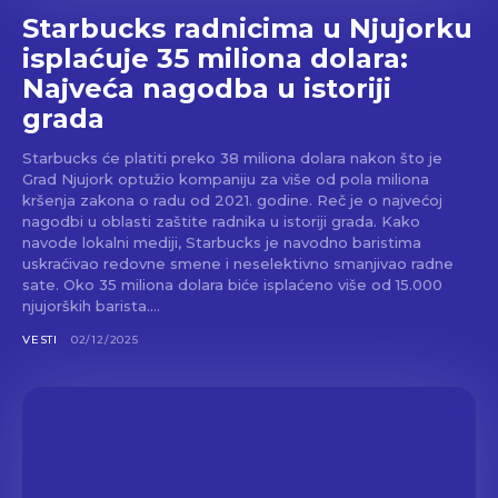
Starbucks radnicima u Njujorku
isplaćuje 35 miliona dolara:
Najveća nagodba u istoriji
grada
Starbucks će platiti preko 38 miliona dolara nakon što je
Grad Njujork optužio kompaniju za više od pola miliona
kršenja zakona o radu od 2021. godine. Reč je o najvećoj
nagodbi u oblasti zaštite radnika u istoriji grada. Kako
navode lokalni mediji, Starbucks je navodno baristima
uskraćivao redovne smene i neselektivno smanjivao radne
sate. Oko 35 miliona dolara biće isplaćeno više od 15.000
njujorških barista....
VESTI
02/12/2025