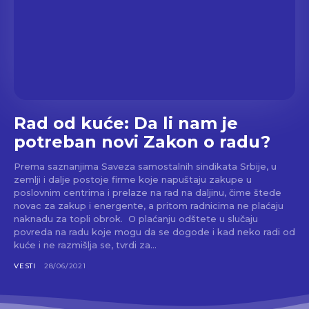
Rad od kuće: Da li nam je
potreban novi Zakon o radu?
Prema saznanjima Saveza samostalnih sindikata Srbije, u
zemlji i dalje postoje firme koje napuštaju zakupe u
poslovnim centrima i prelaze na rad na daljinu, čime štede
novac za zakup i energente, a pritom radnicima ne plaćaju
naknadu za topli obrok. O plaćanju odštete u slučaju
povreda na radu koje mogu da se dogode i kad neko radi od
kuće i ne razmišlja se, tvrdi za...
VESTI
28/06/2021