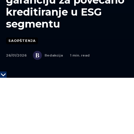
garanciju za povećano
kreditiranje u ESG
segmentu
SAOPŠTENJA
26/01/2026
1
min. read
Redakcija
Multilateralna agencija za garantovanje investicija
(MIGA), u okviru koje posluje Grupna garancijska
platforma Svetske banke, izdala je trogodišnju
garanciju u iznosu od
344,4 miliona evra
regionalnoj finansijskoj grupaciji
AikGroup, čiji je