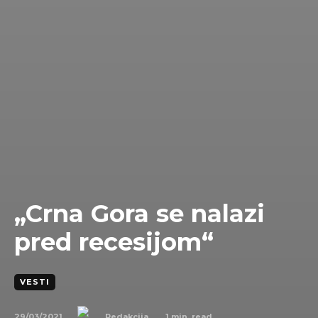
„Crna Gora se nalazi
pred recesijom“
VESTI
29/03/2021
1
min. read
Redakcija