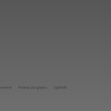
 vreme
Hrana za glavu
Upitnik
Brend+