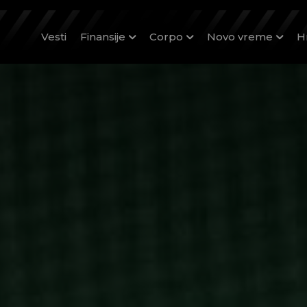
Vesti
Finansije
Corpo
Novo vreme
H