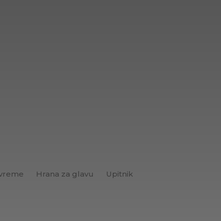
 vreme
Hrana za glavu
Upitnik
Brend+