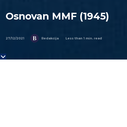
Osnovan MMF (1945)
27/12/2021
Less than 1
min. read
Redakcija
NA DANAŠNJI DAN
27.decembra 1945.godine
usvojen je statut o osnivanju Međunarodnog
monetarnog fonda (MMF). MMF je organizacija iz
189 zemalja, koja radi na podsticanju globalne
monetarne saradnje, osiguravanju finansijske
stabilnosti, olakšava međunarodnu trgovinu,
promoviše visoku zaposlenost i održivi ekonomski