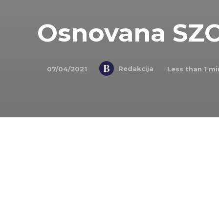
Osnovana SZO
Redakcija
07/04/2021
Less than 1
min
Twenty20
NA DANAŠNJI DAN
7. aprila 1948. godine osn
postala prva specijalizovana agencija Ujedinje