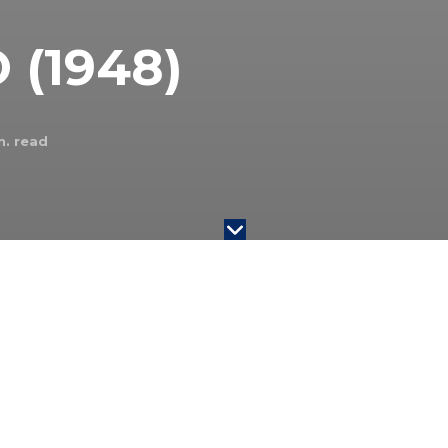
 (1948)
. read
ovana je Svetska zdravstvena organizacija. Time je
nih nacija, a ovaj datum obeležava se i kao