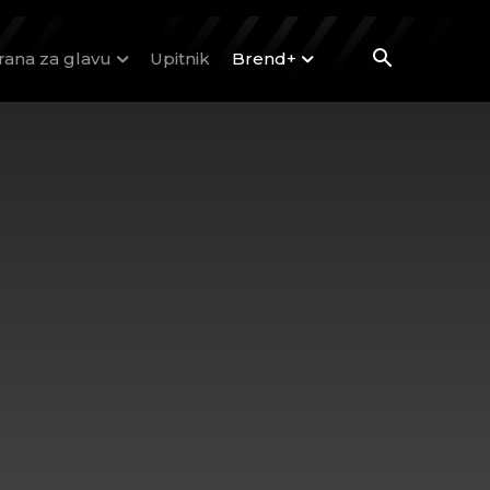
rana za glavu
Upitnik
Brend+