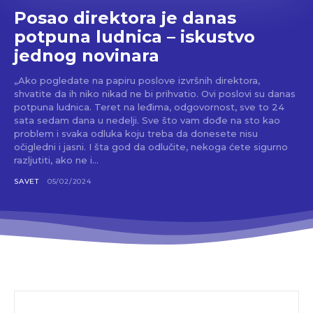
Posao direktora je danas
potpuna ludnica – iskustvo
jednog novinara
„Ako pogledate na papiru poslove izvršnih direktora,
shvatite da ih niko nikad ne bi prihvatio. Ovi poslovi su danas
potpuna ludnica. Teret na leđima, odgovornost, sve to 24
sata sedam dana u nedelji. Sve što vam dođe na sto kao
problem i svaka odluka koju treba da donesete nisu
očigledni i jasni. I šta god da odlučite, nekoga ćete sigurno
razljutiti, ako ne i...
SAVET
05/02/2024