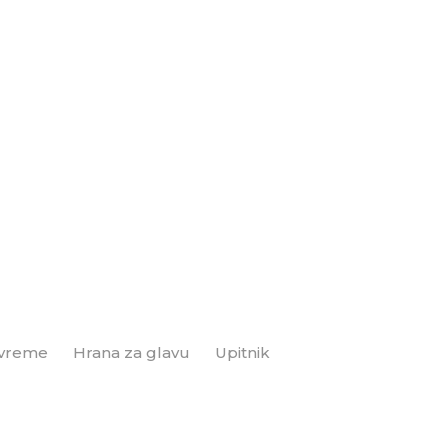
 vreme
Hrana za glavu
Upitnik
Brend+