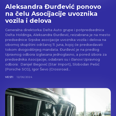
Aleksandra Đurđević ponovo
na čelu Asocijacije uvoznika
vozila i delova
Generalna direktorka Delta Auto grupe i potpredsednica
Delta Holdinga, Aleksandra Đurđević, reizabrana je na mesto
predsednice Srpske asocijacije uvoznika vozila i delova na
izbornoj skupštini održanoj 11. juna, kojoj će predsedavati
tokom dvogodišnjeg mandata. Đurđević je na predlog
Upravnog odbora izglasana jednoglasno, a pored izbora za
predsednika Asocijacije, odabrani su i članovi Upravnog
odbora: Danijel Begović (Star Import), Slobodan Pešić
(Porsche SCG), Igor Ševo (Crossroad...
VESTI
12/06/2024