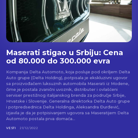
Maserati stigao u Srbiju: Cena
od 80.000 do 300.000 evra
Kompanija Delta Automoto, koja posluje pod okriljem Delta
Auto grupe (Delta Holding), potpisala je ekskluzivni ugovor
sa proizvođačem luksuznih automobila Maserati iz Modene,
čime je postala zvanični uvoznik, distributer i ovlašćeni
serviser prestižnog italijanskog brenda za područje Srbije,
Hrvatske i Slovenije. Generalna direktorka Delta Auto grupe
i potpredsednica Delta Holdinga, Aleksandra Đurđević,
izjavila je da je potpisivanjem ugovora sa Maseratijem Delta
Automoto postala prva domaća...
VESTI
21/12/2022