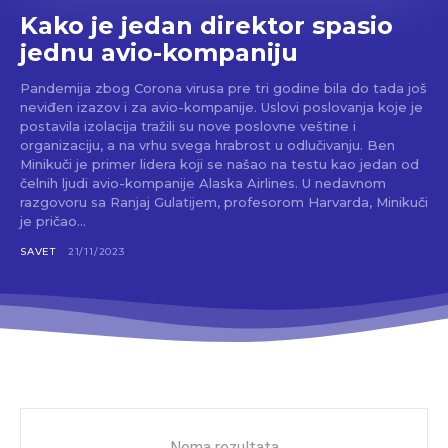
Kako je jedan direktor spasio
jednu avio-kompaniju
Pandemija zbog Corona virusa pre tri godine bila do tada još
neviđen izazov i za avio-kompanije. Uslovi poslovanja koje je
postavila izolacija tražili su nove poslovne veštine i
organizaciju, a na vrhu svega hrabrost u odlučivanju. Ben
Minikuči je primer lidera koji se našao na testu kao jedan od
čelnih ljudi avio-kompanije Alaska Airlines. U nedavnom
razgovoru sa Ranjaj Gulatijem, profesorom Harvarda, Minikuči
je pričao...
SAVET
21/11/2023
Nema rezultata