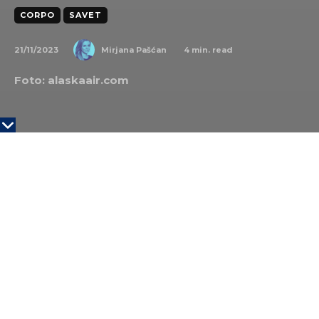
CORPO
SAVET
21/11/2023
4
min. read
Mirjana Pašćan
Foto:
alaskaair.com
KLJUČNE TAČKE
Pandemija zbog Corona virusa pre tri godine
postavila je i avio-kompanijama nove izazove.
Ben Minikuči je jedan od direktora Alaska
Airlines-a koji je u razgovoru sa profesorom sa
Harvarda otkrio kako je menjao i sebe i
poslovnu klimu tokom karijere.
Da bi kompaniju staru 90 godina održao u