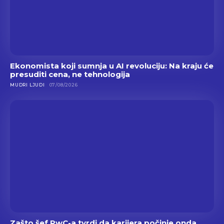
Ekonomista koji sumnja u AI revoluciju: Na kraju će
presuditi cena, ne tehnologija
MUDRI LJUDI
07/08/2026
Zašto šef PwC-a tvrdi da karijera počinje onda