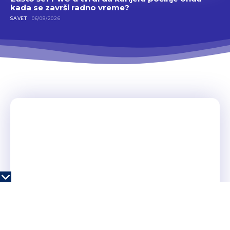
kada se završi radno vreme?
SAVET
06/08/2026
Priča o startapu koji je procenjen na 1,65