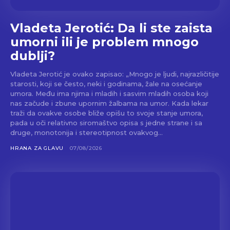
Vladeta Jerotić: Da li ste zaista
umorni ili je problem mnogo
dublji?
Vladeta Jerotić je ovako zapisao: „Mnogo je ljudi, najrazličitije
starosti, koji se često, neki i godinama, žale na osećanje
umora. Među ima njima i mladih i sasvim mladih osoba koji
nas začude i zbune upornim žalbama na umor. Kada lekar
traži da ovakve osobe bliže opišu to svoje stanje umora,
pada u oči relativno siromaštvo opisa s jedne strane i sa
druge, monotonija i stereotipnost ovakvog...
HRANA ZA GLAVU
07/08/2026