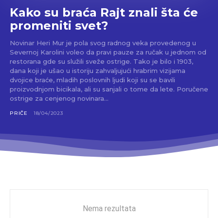
Kako su braća Rajt znali šta će
promeniti svet?
Novinar Heri Mur je pola svog radnog veka provedenog u
Severnoj Karolini voleo da pravi pauze za ručak u jednom od
restorana gde su služili sveže ostrige. Tako je bilo i 1903,
dana koji je ušao u istoriju zahvaljujući hrabrim vizijama
dvojice braće, mladih poslovnih ljudi koji su se bavili
proizvodnjom bicikala, ali su sanjali o tome da lete. Poručene
ostrige za cenjenog novinara...
PRIČE
18/04/2023
Nema rezultata