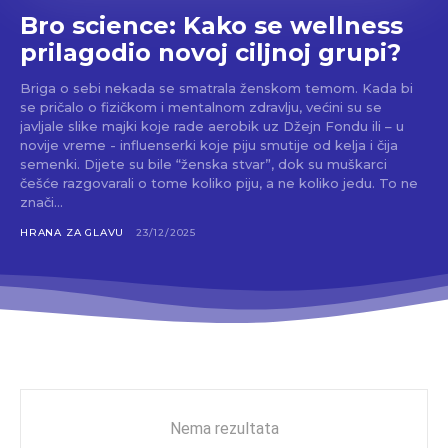
Bro science: Kako se wellness
prilagodio novoj ciljnoj grupi?
Briga o sebi nekada se smatrala ženskom temom. Kada bi
se pričalo o fizičkom i mentalnom zdravlju, većini su se
javljale slike majki koje rade aerobik uz Džejn Fondu ili – u
novije vreme - influenserki koje piju smutije od kelja i čija
semenki. Dijete su bile “ženska stvar”, dok su muškarci
češće razgovarali o tome koliko piju, a ne koliko jedu. To ne
znači...
HRANA ZA GLAVU
23/12/2025
Nema rezultata