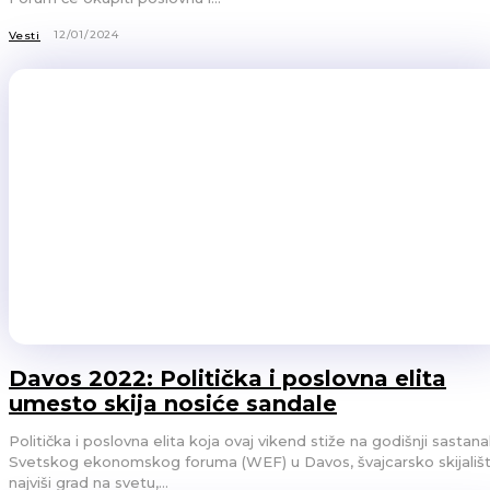
12/01/2024
Vesti
Davos 2022: Politička i poslovna elita
umesto skija nosiće sandale
Politička i poslovna elita koja ovaj vikend stiže na godišnji sastan
Svetskog ekonomskog foruma (WEF) u Davos, švajcarsko skijališt
najviši grad na svetu,...