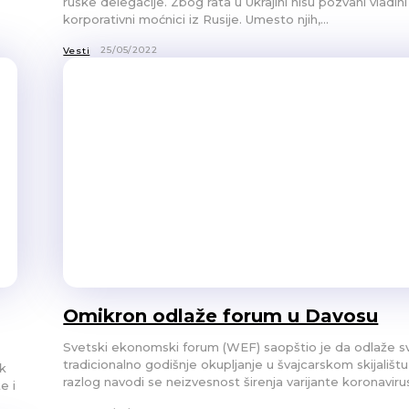
ruske delegacije. Zbog rata u Ukrajini nisu pozvani vladini 
korporativni moćnici iz Rusije. Umesto njih,...
25/05/2022
Vesti
Omikron odlaže forum u Davosu
Svetski ekonomski forum (WEF) saopštio je da odlaže s
tradicionalno godišnje okupljanje u švajcarskom skijalištu D
ak
razlog navodi se neizvesnost širenja varijante koronavirusa
e i