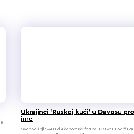
ki kažu, Davos postao – dosadan.
upljanja “smanjenog rizika” da ih
Ukrajinci ‘Ruskoj kući’ u Davosu pr
ime
se
Ovogodišnji Svetski ekonomski forum u Davosu održava