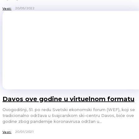
20/05/2022
Vesti
Davos ove godine u virtuelnom formatu
Ovogodišnji, 51. po redu Svetski ekonomski forum (WEF), koji se
tradicionalno održava u švajcarskom ski-centru Davos, biće ove
godine zbog pandemije koronavirusa održan u...
20/01/2021
Vesti