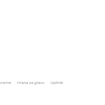
 vreme
Hrana za glavu
Upitnik
Brend+