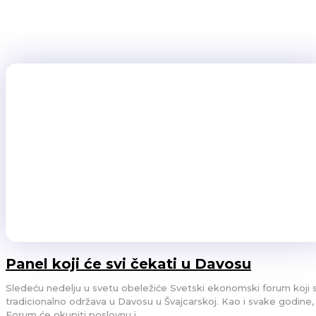
polako gubi primat nad novim vidom skupova, jer je, kako ne
Direktori, filmske zvezde, političari, sportisti sada idu na ok
neko ne uslika i da...
FUTURA
24/04/2024
Panel koji će svi čekati u Davosu
Sledeću nedelju u svetu obeležiće Svetski ekonomski forum koji 
tradicionalno održava u Davosu u Švajcarskoj. Kao i svake godine,
Forum će okupiti poslovnu i...