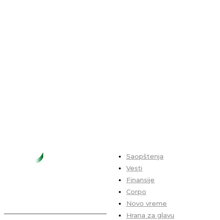
Saopštenja
Vesti
Finansije
Corpo
Novo vreme
Hrana za glavu