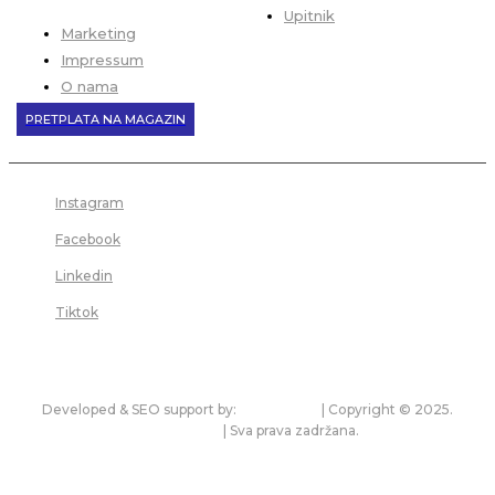
Upitnik
Marketing
Impressum
O nama
PRETPLATA NA MAGAZIN
Instagram
Facebook
Linkedin
Tiktok
Developed & SEO support by:
premium.rs
| Copyright © 2025.
bonitet.com
| Sva prava zadržana.
Pravila korišćenja i zaštita privatnosti