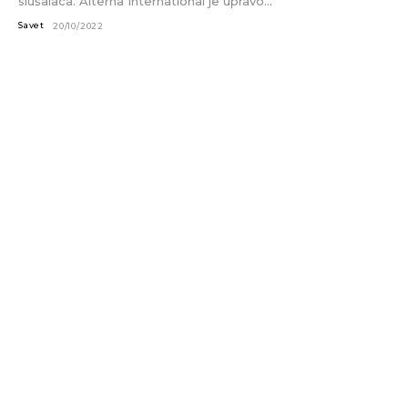
slušalaca. Alterna International je upravo...
Savet
20/10/2022