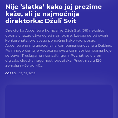
Nije ’slatka’ kako joj prezime
kaže, ali je najmoćnija
direktorka: Džuli Svit
Direktorka Accenture kompanije Džuli Svit (56) nekoliko
godina unazad uživa ugled najmoćnije. Izdvaja se od svojih
konkurenata, pre svega po načinu kako vodi posao.
Accenture je multinacionalna kompanija osnovana u Dablinu.
Po mnogo čemu je vodeća na svetskoj mapi kompanija koje
se bave IT uslugama i konsaltingom. Poznati su u sferi
digitala, cloud-a i sigurnosti podataka. Prisutni su u 120
zemalja i više od 40...
CORPO
23/08/2023