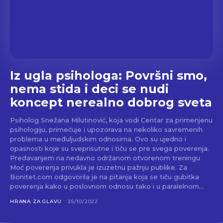
Iz ugla psihologa: Površni smo,
nema stida i deci se nudi
koncept nerealno dobrog sveta
Psiholog Snežana Milutinović, koja vodi Centar za primenjenu
psihologiju, primećuje i upozorava na nekoliko savremenih
problema u međuljudskim odnosima. Ovo su ujedno i
opasnosti koje su sveprisutne i tiču se pre svega poverenja.
Predavanjem na nedavno održanom otvorenom treningu
Moć poverenja privukla je izuzetnu pažnju publike. Za
Bonitet.com odgovorila je na pitanja koja se tiču gubitka
poverenja kako u poslovnom odnosu tako i u paralelnom...
HRANA ZA GLAVU
25/10/2022