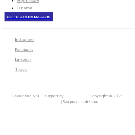
Impressum
O nama
PRETPLATA NA MAGAZIN
Instagram
Facebook
Linkedin
Tiktok
Developed & SEO support by:
premium.rs
| Copyright © 2025.
bonitet.com
| Sva prava zadržana.
Pravila korišćenja i zaštita privatnosti