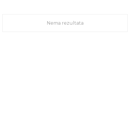
na malo, popravka motornih vozila...
VESTI
17/07/2023
Nema rezultata