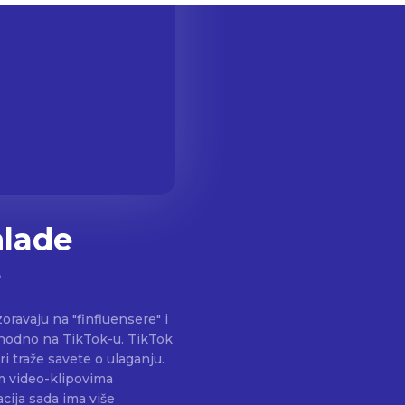
mlade
e
oravaju na "finfluensere" i
o na TikTok-u. TikTok
i traže savete o ulaganju.
im video-klipovima
cija sada ima više