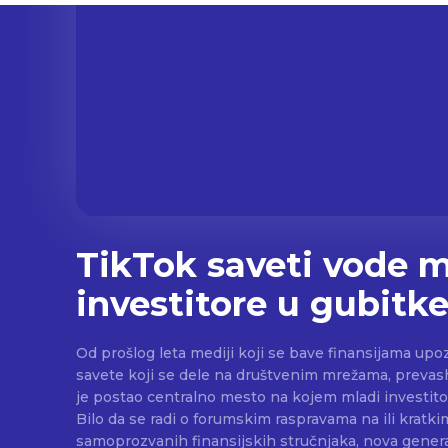
TikTok saveti vode 
investitore u gubitk
Od prošlog leta mediji koji se bave finansijama upoz
savete koji se dele na društvenim mrežama, prevashodn
je postao centralno mesto na kojem mladi investitor
Bilo da se radi o forumskim raspravama na ili kratk
samoprozvanih finansijskih stručnjaka, nova genera