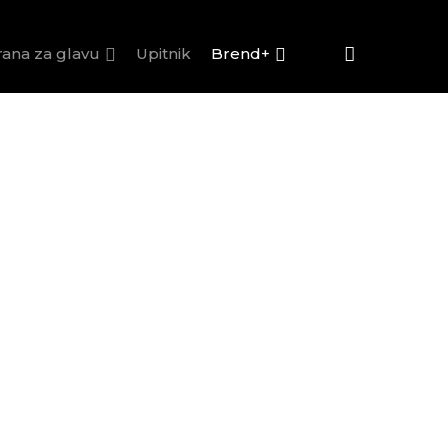
rana za glavu
Upitnik
Brend+