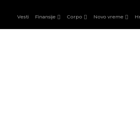
Vesti
Finansije
Corpo
Novo vreme
H