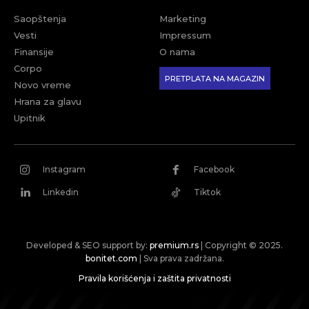
Saopštenja
Marketing
Vesti
Impressum
Finansije
O nama
Corpo
PRETPLATA NA MAGAZIN
Novo vreme
Hrana za glavu
Upitnik
Instagram
Facebook
Linkedin
Tiktok
Developed & SEO support by:
premium.rs
| Copyright © 2025.
bonitet.com
| Sva prava zadržana.
Pravila korišćenja i zaštita privatnosti