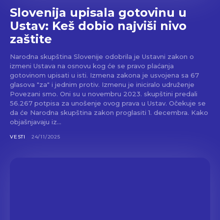
Slovenija upisala gotovinu u
Ustav: Keš dobio najviši nivo
zaštite
Narodna skupština Slovenije odobrila je Ustavni zakon o
izmeni Ustava na osnovu kog će se pravo plaćanja
gotovinom upisati u isti. Izmena zakona je usvojena sa 67
glasova "za" i jednim protiv. Izmenu je iniciralo udruženje
Povezani smo. Oni su u novembru 2023. skupštini predali
56.267 potpisa za unošenje ovog prava u Ustav. Očekuje se
da će Narodna skupština zakon proglasiti 1. decembra. Kako
objašnjavaju iz...
VESTI
24/11/2025