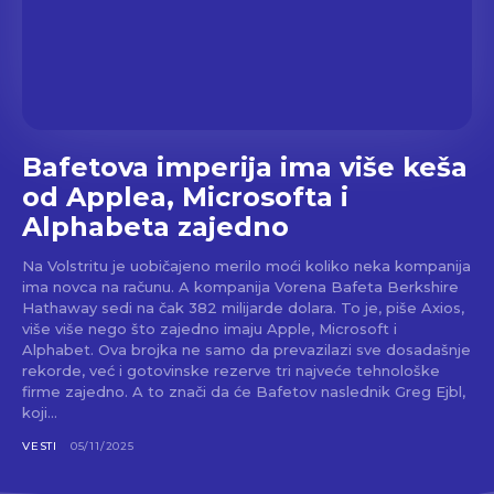
Bafetova imperija ima više keša
od Applea, Microsofta i
Alphabeta zajedno
Na Volstritu je uobičajeno merilo moći koliko neka kompanija
ima novca na računu. A kompanija Vorena Bafeta Berkshire
Hathaway sedi na čak 382 milijarde dolara. To je, piše Axios,
više više nego što zajedno imaju Apple, Microsoft i
Alphabet. Ova brojka ne samo da prevazilazi sve dosadašnje
rekorde, već i gotovinske rezerve tri najveće tehnološke
firme zajedno. A to znači da će Bafetov naslednik Greg Ejbl,
koji...
VESTI
05/11/2025